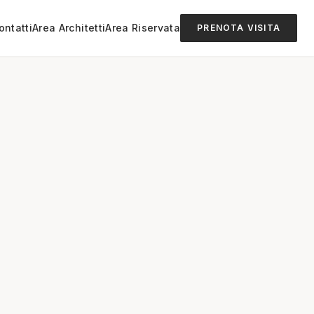
ontatti
Area Architetti
Area Riservata
PRENOTA VISITA