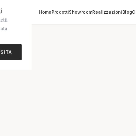
i
Home
Prodotti
Showroom
Realizzazioni
Blog
C
etti
vata
ISITA