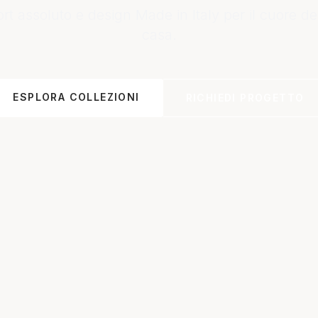
t assoluto e design Made in Italy per il cuore de
casa.
ESPLORA COLLEZIONI
RICHIEDI PROGETTO